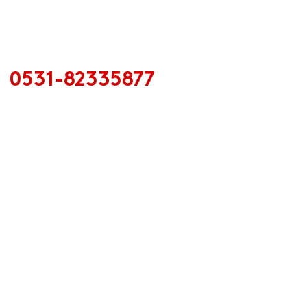
山东德丰利化工有限公司
全国销售热线：
0531-82335877
Email :
marko2015@definly.com
公司座机：
0531-82335877
手机号：
13210504220
联系人：郭经理
地址 ：山东济南市高新区航天大道5999号
Copyright © 2023 山东德丰利化工有限公司
鲁ICP备15041776号-1
营业执照
济南
|
网站建设：中企动力
SEO标签